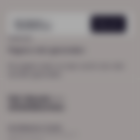
Menu
HOME
404
Pagina niet gevonden
De pagina waar je naar zocht, kon niet
worden gevonden.
Hoofdkantoor Zwolle
Burgemeester Roelenweg 13