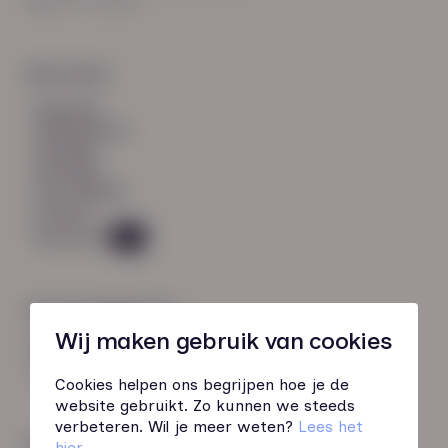
8021 EV Zwolle
Snel naar:
diensten
werknemers
verhalen
inzichten
over HN-AB
contact
Vacatures
49
Contactgegevens
Wij maken gebruik van cookies
085 760 51 04
info@hn-ab.nl
Cookies helpen ons begrijpen hoe je de
website gebruikt. Zo kunnen we steeds
verbeteren. Wil je meer weten?
Lees het
Onze initiatieven
hier
.