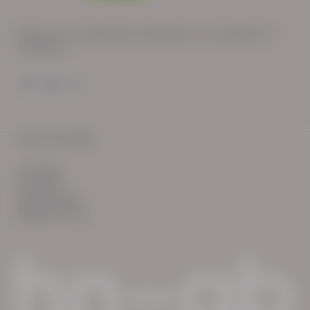
Wij zijn op werkdagen bereikbaar van: 08:30 tot
17:00 uur.
© HN-AB 2025
verhalen
inzichten
Keurmerken
Reglementen