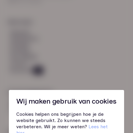
8021 EV Zwolle
Snel naar:
diensten
werknemers
verhalen
inzichten
over HN-AB
contact
Vacatures
49
Contactgegevens
Wij maken gebruik van cookies
085 760 51 04
info@hn-ab.nl
Cookies helpen ons begrijpen hoe je de
website gebruikt. Zo kunnen we steeds
verbeteren. Wil je meer weten?
Lees het
Onze initiatieven
hier
.