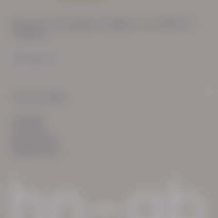
Wij zijn op werkdagen bereikbaar van: 08:30 tot
17:00 uur.
© HN-AB 2025
verhalen
inzichten
Keurmerken
Reglementen