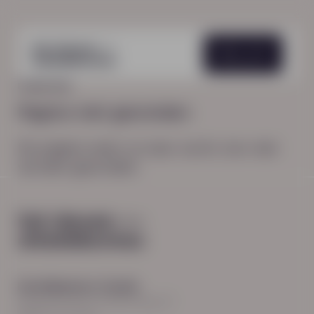
Menu
HOME
404
Pagina niet gevonden
De pagina waar je naar zocht, kon niet
worden gevonden.
Hoofdkantoor Zwolle
Burgemeester Roelenweg 13