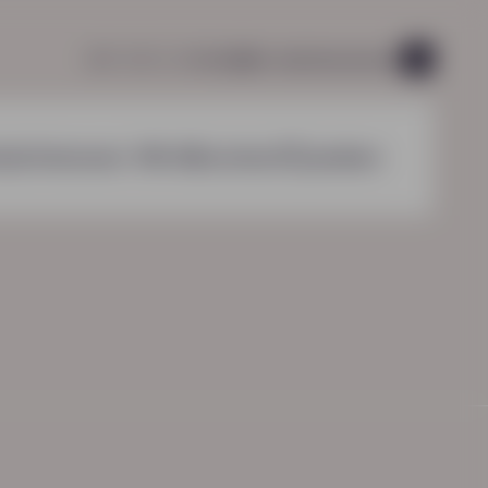
085 760 51 04
info@hn-ab.nl
vacatures
49
nzichten
over HN-AB
contact
zoeken
HN-AB Werkbaar Portaal
Ga naar jouw
arbeidsvoorwaardenpakket