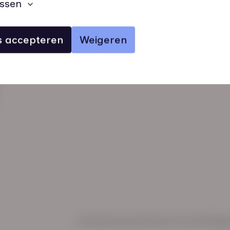
ssen
es accepteren
Weigeren
verhalen
inzichten
Keurmerken
Regl