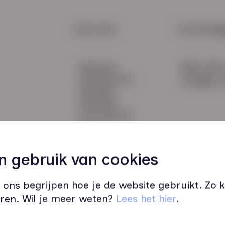
1000
Krab
HR Service
Snel naar:
Contactge
Payroll
diensten
085 760 
Salarisadministratie
werknemers
info@hn-a
verhalen
inzichten
over HN-AB
contact
Vacatures
49
n gebruik van cookies
 ons begrijpen hoe je de website gebruikt. Zo
ren. Wil je meer weten?
Lees het hier
.
Wij zijn op werkdagen bereikbaar v