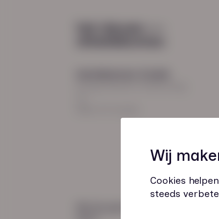
Diensten
Recruitment
Payroll
2026
Uitzenden en detacheren
Werving en selectie
Hoofdkantoor Zwolle
Inclusieve instroom
Burgemeester Roelenweg
13
8021 EV Zwolle
Coaching
Wij make
Outplacement
Loopbaanbegeleiding
Cookies helpen
steeds verbete
Wij zijn gecertificeerd
door: