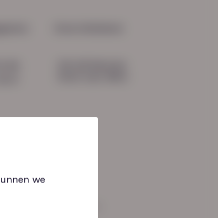
 Voorbeelden column Eric
be
gevens
Onze initiatieven
HN-AB Member
51 04
Sterk naar Werk
b.nl
 kunnen we
an: 08:30 tot 17:00 uur.