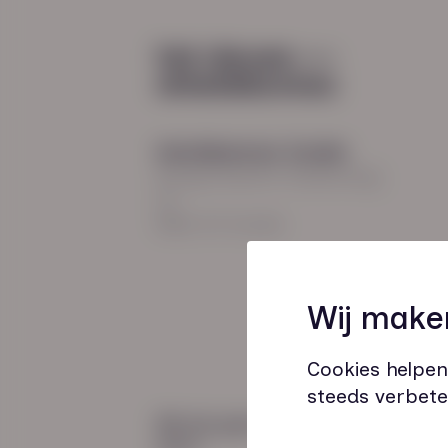
Diensten
Recruitment
Payroll
2026
Uitzenden en detacheren
Werving en selectie
Hoofdkantoor Zwolle
Inclusieve instroom
Burgemeester Roelenweg
13
8021 EV Zwolle
Coaching
Wij make
Outplacement
Loopbaanbegeleiding
Cookies helpen
steeds verbete
Wij zijn gecertificeerd
door: