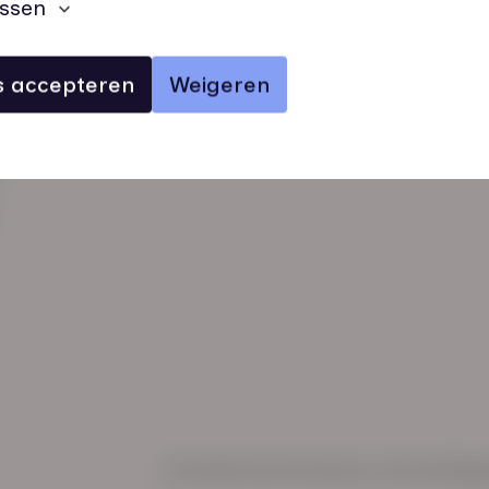
ssen
es accepteren
Weigeren
verhalen
inzichten
Keurmerken
Regl