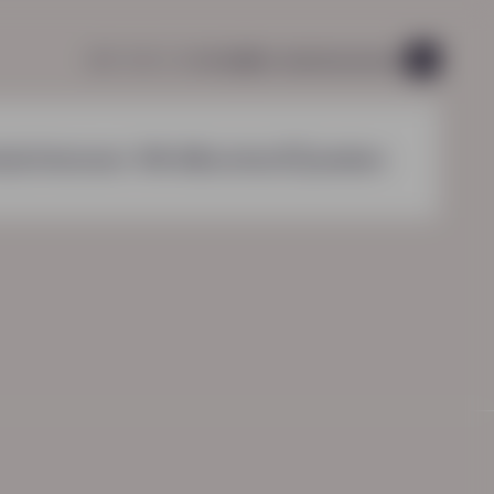
085 760 51 04
info@hn-ab.nl
vacatures
44
nzichten
over HN-AB
contact
zoeken
HN-AB Werkbaar Portaal
Ga naar jouw
arbeidsvoorwaardenpakket