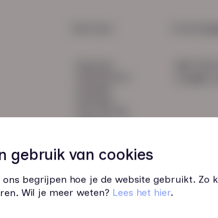
Maak
een k
HR Service
Snel naar:
Contactge
Payroll
diensten
085 760 
Salarisadministratie
werknemers
info@hn-a
verhalen
inzichten
over HN-AB
contact
Vacatures
44
n gebruik van cookies
 ons begrijpen hoe je de website gebruikt. Zo
ren. Wil je meer weten?
Lees het hier
.
Wij zijn op werkdagen bereikbaar v