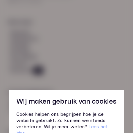
8021 EV Zwolle
Snel naar:
diensten
werknemers
verhalen
inzichten
over HN-AB
contact
Vacatures
49
Contactgegevens
Wij maken gebruik van cookies
085 760 51 04
info@hn-ab.nl
Cookies helpen ons begrijpen hoe je de
website gebruikt. Zo kunnen we steeds
verbeteren. Wil je meer weten?
Lees het
Onze initiatieven
hier
.