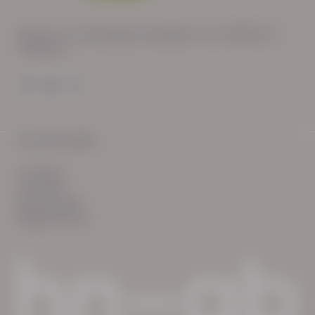
Wij zijn op werkdagen bereikbaar van: 08:30 tot
17:00 uur.
© HN-AB 2025
verhalen
inzichten
Keurmerken
Reglementen