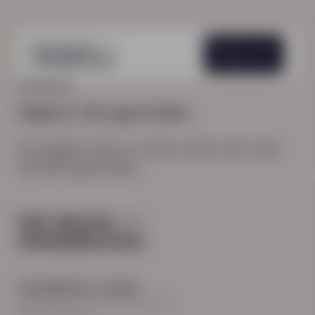
Menu
HOME
404
Pagina niet gevonden
De pagina waar je naar zocht, kon niet
worden gevonden.
Hoofdkantoor Zwolle
Burgemeester Roelenweg 13