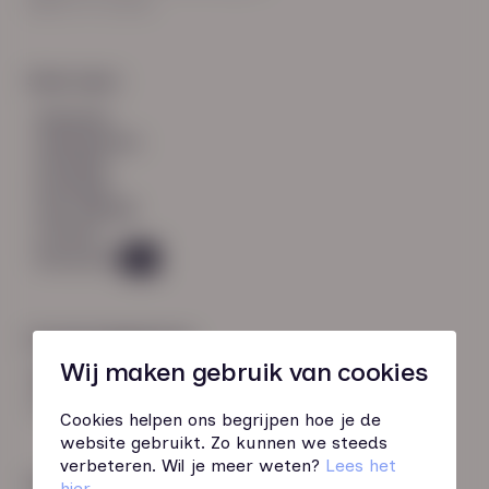
8021 EV Zwolle
Snel naar:
diensten
werknemers
verhalen
inzichten
over HN-AB
contact
Vacatures
45
Contactgegevens
Wij maken gebruik van cookies
085 760 51 04
info@hn-ab.nl
Cookies helpen ons begrijpen hoe je de
website gebruikt. Zo kunnen we steeds
verbeteren. Wil je meer weten?
Lees het
Onze initiatieven
hier
.