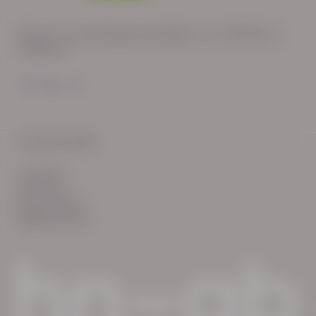
Wij zijn op werkdagen bereikbaar van: 08:30 tot
17:00 uur.
© HN-AB 2025
verhalen
inzichten
Keurmerken
Reglementen