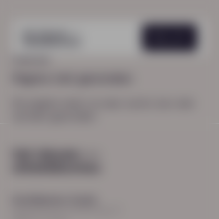
Menu
HOME
404
Pagina niet gevonden
De pagina waar je naar zocht, kon niet
worden gevonden.
Hoofdkantoor Zwolle
Burgemeester Roelenweg 13