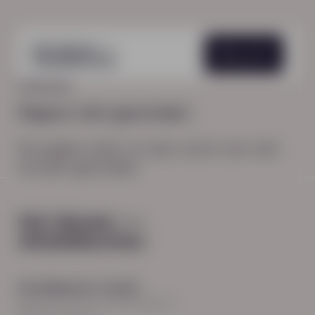
Menu
HOME
404
Pagina niet gevonden
De pagina waar je naar zocht, kon niet
worden gevonden.
Hoofdkantoor Zwolle
Burgemeester Roelenweg 13