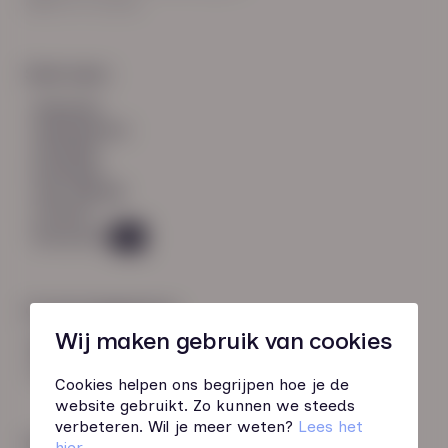
8021 EV Zwolle
Snel naar:
diensten
werknemers
verhalen
inzichten
over HN-AB
contact
Vacatures
49
Contactgegevens
Wij maken gebruik van cookies
085 760 51 04
info@hn-ab.nl
Cookies helpen ons begrijpen hoe je de
website gebruikt. Zo kunnen we steeds
verbeteren. Wil je meer weten?
Lees het
Onze initiatieven
hier
.