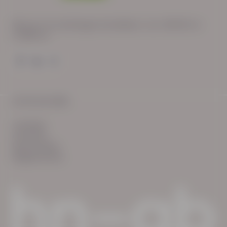
Wij zijn op werkdagen bereikbaar van: 08:30 tot
17:00 uur.
© HN-AB 2025
verhalen
inzichten
Keurmerken
Reglementen