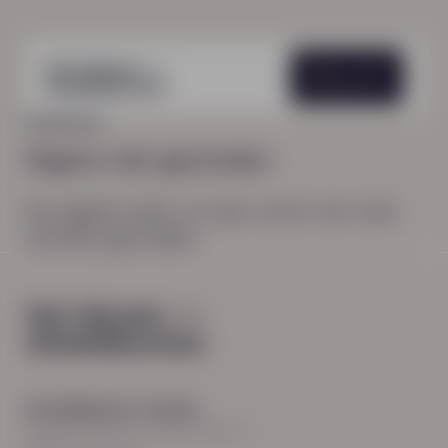
Menu
HOME
404
Pagina niet gevonden
De pagina waar je naar zocht, kon niet
worden gevonden.
Hoofdkantoor Zwolle
Burgemeester Roelenweg 13