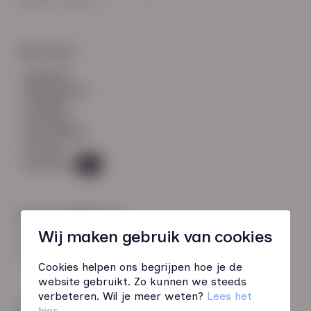
8021 EV Zwolle
Snel naar:
diensten
werknemers
verhalen
inzichten
over HN-AB
contact
Vacatures
49
Contactgegevens
Wij maken gebruik van cookies
085 760 51 04
info@hn-ab.nl
Cookies helpen ons begrijpen hoe je de
website gebruikt. Zo kunnen we steeds
verbeteren. Wil je meer weten?
Lees het
Onze initiatieven
hier
.