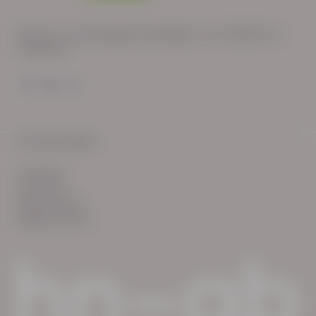
Wij zijn op werkdagen bereikbaar van: 08:30 tot
17:00 uur.
© HN-AB 2025
verhalen
inzichten
Keurmerken
Reglementen