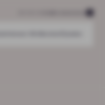
085 760 51 04
info@hn-ab.nl
vacatures
44
nzichten
over HN-AB
contact
zoeken
HN-AB Werkbaar Portaal
Ga naar jouw
arbeidsvoorwaardenpakket