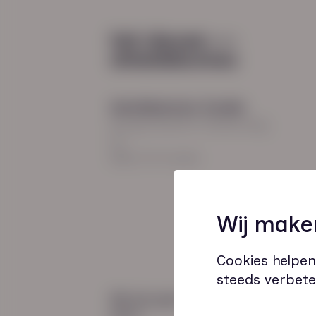
Diensten
Recruitment
Payroll
2026
Uitzenden en detacheren
Werving en selectie
Hoofdkantoor Zwolle
Inclusieve instroom
Burgemeester Roelenweg
13
8021 EV Zwolle
Coaching
Wij make
Outplacement
Loopbaanbegeleiding
Cookies helpen
steeds verbete
Wij zijn gecertificeerd
door: