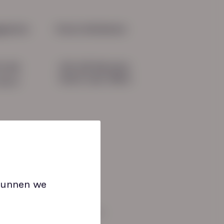
oor re-integratie: van
ichting naar kans
gevens
Onze initiatieven
HN-AB Member
51 04
Sterk naar Werk
b.nl
 kunnen we
an: 08:30 tot 17:00 uur.