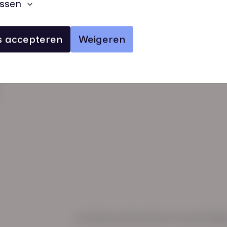
ssen
es accepteren
Weigeren
verhalen
inzichten
Keurmerken
Regl