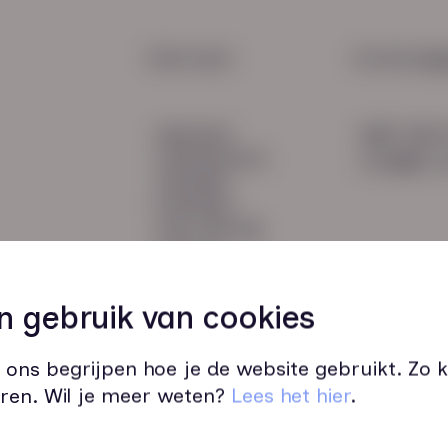
2e sp
verpl
HR Service
Snel naar:
Contactge
Payroll
diensten
085 760 
Salarisadministratie
werknemers
info@hn-a
verhalen
inzichten
over HN-AB
contact
Vacatures
44
n gebruik van cookies
 ons begrijpen hoe je de website gebruikt. Zo
ren. Wil je meer weten?
Lees het hier
.
Wij zijn op werkdagen bereikbaar v