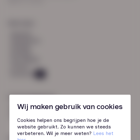
8021 EV Zwolle
Snel naar:
diensten
werknemers
verhalen
inzichten
over HN-AB
contact
Vacatures
45
Contactgegevens
Wij maken gebruik van cookies
085 760 51 04
info@hn-ab.nl
Cookies helpen ons begrijpen hoe je de
website gebruikt. Zo kunnen we steeds
verbeteren. Wil je meer weten?
Lees het
Onze initiatieven
hier
.