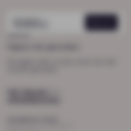
Menu
HOME
404
Pagina niet gevonden
De pagina waar je naar zocht, kon niet
worden gevonden.
Hoofdkantoor Zwolle
Burgemeester Roelenweg 13