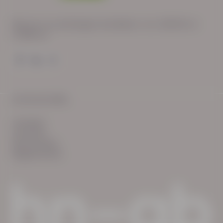
Wij zijn op werkdagen bereikbaar van: 08:30 tot
17:00 uur.
© HN-AB 2025
verhalen
inzichten
Keurmerken
Reglementen