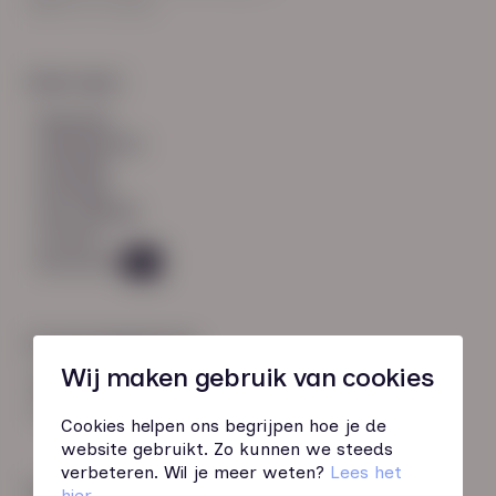
8021 EV Zwolle
Snel naar:
diensten
werknemers
verhalen
inzichten
over HN-AB
contact
Vacatures
49
Contactgegevens
Wij maken gebruik van cookies
085 760 51 04
info@hn-ab.nl
Cookies helpen ons begrijpen hoe je de
website gebruikt. Zo kunnen we steeds
verbeteren. Wil je meer weten?
Lees het
Onze initiatieven
hier
.