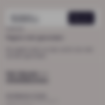
Menu
HOME
404
Pagina niet gevonden
De pagina waar je naar zocht, kon niet
worden gevonden.
Hoofdkantoor Zwolle
Burgemeester Roelenweg 13