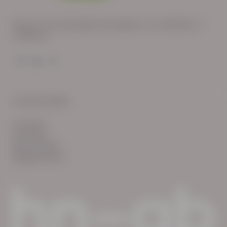
Wij zijn op werkdagen bereikbaar van: 08:30 tot
17:00 uur.
© HN-AB 2025
verhalen
inzichten
Keurmerken
Reglementen