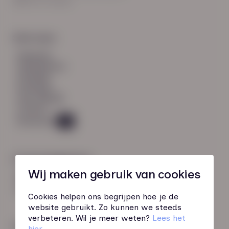
8021 EV Zwolle
Snel naar:
diensten
werknemers
verhalen
inzichten
over HN-AB
contact
Vacatures
49
Contactgegevens
Wij maken gebruik van cookies
085 760 51 04
info@hn-ab.nl
Cookies helpen ons begrijpen hoe je de
website gebruikt. Zo kunnen we steeds
verbeteren. Wil je meer weten?
Lees het
Onze initiatieven
hier
.