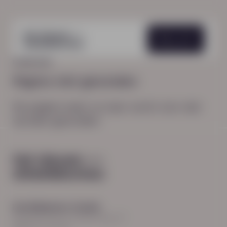
Menu
HOME
404
Pagina niet gevonden
De pagina waar je naar zocht, kon niet
worden gevonden.
Hoofdkantoor Zwolle
Burgemeester Roelenweg 13