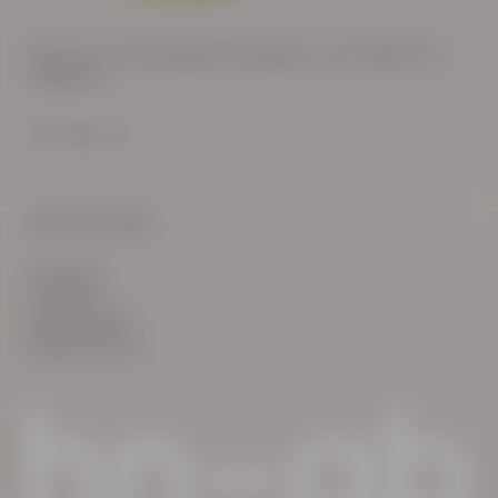
Wij zijn op werkdagen bereikbaar van: 08:30 tot
17:00 uur.
© HN-AB 2025
verhalen
inzichten
Keurmerken
Reglementen