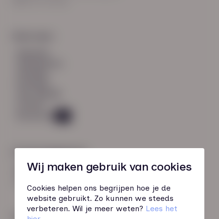
8021 EV Zwolle
Snel naar:
diensten
werknemers
verhalen
inzichten
over HN-AB
contact
Vacatures
49
Contactgegevens
Wij maken gebruik van cookies
085 760 51 04
info@hn-ab.nl
Cookies helpen ons begrijpen hoe je de
website gebruikt. Zo kunnen we steeds
verbeteren. Wil je meer weten?
Lees het
Onze initiatieven
hier
.