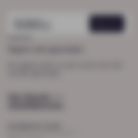
Menu
HOME
404
Pagina niet gevonden
De pagina waar je naar zocht, kon niet
worden gevonden.
Hoofdkantoor Zwolle
Burgemeester Roelenweg 13