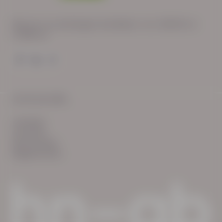
Wij zijn op werkdagen bereikbaar van: 08:30 tot
17:00 uur.
© HN-AB 2025
verhalen
inzichten
Keurmerken
Reglementen