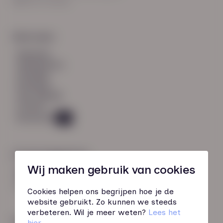
8021 EV Zwolle
Snel naar:
diensten
werknemers
verhalen
inzichten
over HN-AB
contact
Vacatures
49
Contactgegevens
Wij maken gebruik van cookies
085 760 51 04
info@hn-ab.nl
Cookies helpen ons begrijpen hoe je de
website gebruikt. Zo kunnen we steeds
verbeteren. Wil je meer weten?
Lees het
Onze initiatieven
hier
.