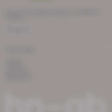
Wij zijn op werkdagen bereikbaar van: 08:30 tot
17:00 uur.
© HN-AB 2025
verhalen
inzichten
Keurmerken
Reglementen