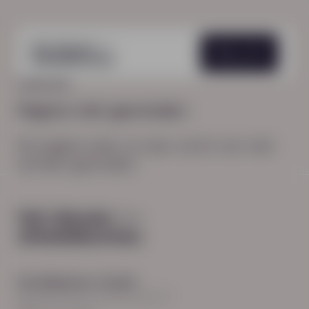
Menu
HOME
404
Pagina niet gevonden
De pagina waar je naar zocht, kon niet
worden gevonden.
Hoofdkantoor Zwolle
Burgemeester Roelenweg 13