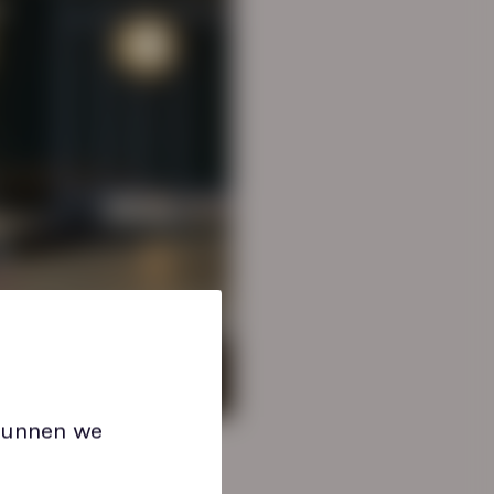
 kunnen we