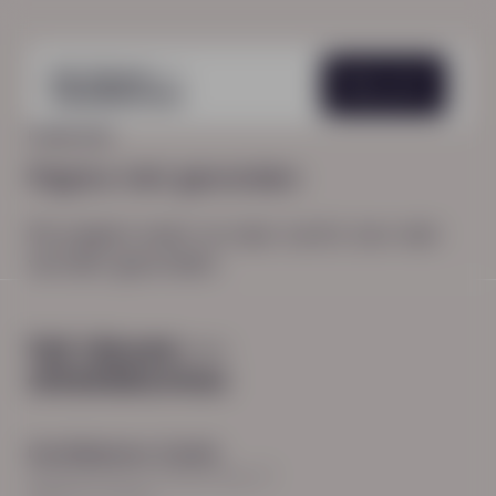
Menu
HOME
404
Pagina niet gevonden
De pagina waar je naar zocht, kon niet
worden gevonden.
Hoofdkantoor Zwolle
Burgemeester Roelenweg 13