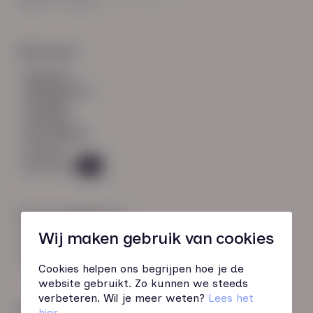
8021 EV Zwolle
Snel naar:
diensten
werknemers
verhalen
inzichten
over HN-AB
contact
Vacatures
49
Contactgegevens
Wij maken gebruik van cookies
085 760 51 04
info@hn-ab.nl
Cookies helpen ons begrijpen hoe je de
website gebruikt. Zo kunnen we steeds
verbeteren. Wil je meer weten?
Lees het
Onze initiatieven
hier
.