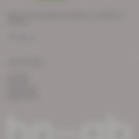
Wij zijn op werkdagen bereikbaar van: 08:30 tot
17:00 uur.
© HN-AB 2025
verhalen
inzichten
Keurmerken
Reglementen