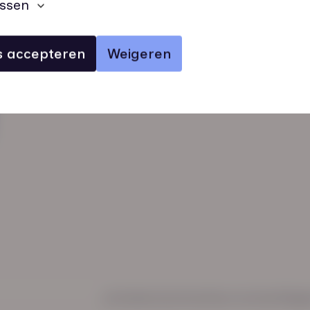
ssen
es accepteren
Weigeren
verhalen
inzichten
Keurmerken
Regl