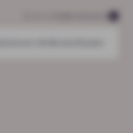
085 760 51 04
info@hn-ab.nl
vacatures
45
nzichten
over HN-AB
contact
zoeken
HN-AB Werkbaar Portaal
Ga naar jouw
arbeidsvoorwaardenpakket