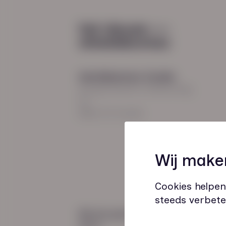
Diensten
Recruitment
Payroll
2026
Uitzenden en detacheren
Werving en selectie
Hoofdkantoor Zwolle
Inclusieve instroom
Burgemeester Roelenweg
13
8021 EV Zwolle
Coaching
Wij make
Outplacement
Loopbaanbegeleiding
Cookies helpen
steeds verbete
Wij zijn gecertificeerd
door: