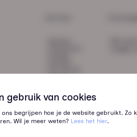
Maak
een k
HR Service
Snel naar:
Contactge
Payroll
diensten
085 760 
Salarisadministratie
werknemers
info@hn-a
verhalen
inzichten
over HN-AB
contact
Vacatures
45
n gebruik van cookies
 ons begrijpen hoe je de website gebruikt. Zo
ren. Wil je meer weten?
Lees het hier
.
Wij zijn op werkdagen bereikbaar v