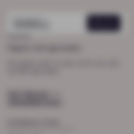
Menu
HOME
404
Pagina niet gevonden
De pagina waar je naar zocht, kon niet
worden gevonden.
Hoofdkantoor Zwolle
Burgemeester Roelenweg 13