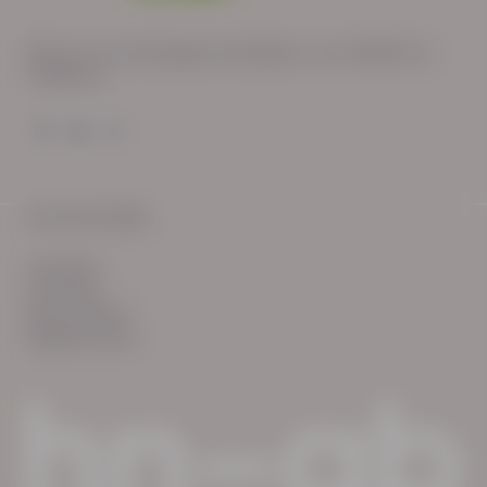
Wij zijn op werkdagen bereikbaar van: 08:30 tot
17:00 uur.
© HN-AB 2025
verhalen
inzichten
Keurmerken
Reglementen