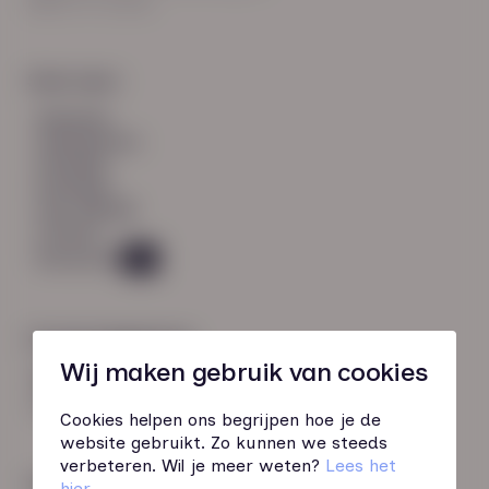
8021 EV Zwolle
Snel naar:
diensten
werknemers
verhalen
inzichten
over HN-AB
contact
Vacatures
49
Contactgegevens
Wij maken gebruik van cookies
085 760 51 04
info@hn-ab.nl
Cookies helpen ons begrijpen hoe je de
website gebruikt. Zo kunnen we steeds
verbeteren. Wil je meer weten?
Lees het
Onze initiatieven
hier
.