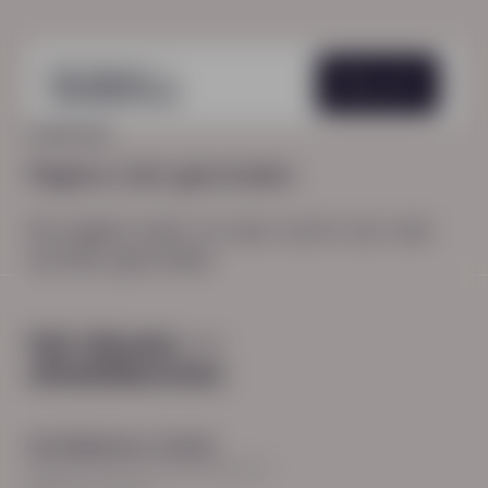
Menu
HOME
404
Pagina niet gevonden
De pagina waar je naar zocht, kon niet
worden gevonden.
Hoofdkantoor Zwolle
Burgemeester Roelenweg 13