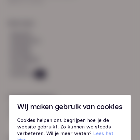
8021 EV Zwolle
Snel naar:
diensten
werknemers
verhalen
inzichten
over HN-AB
contact
Vacatures
45
Contactgegevens
Wij maken gebruik van cookies
085 760 51 04
info@hn-ab.nl
Cookies helpen ons begrijpen hoe je de
website gebruikt. Zo kunnen we steeds
verbeteren. Wil je meer weten?
Lees het
Onze initiatieven
hier
.