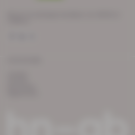
Wij zijn op werkdagen bereikbaar van: 08:30 tot
17:00 uur.
© HN-AB 2025
verhalen
inzichten
Keurmerken
Reglementen