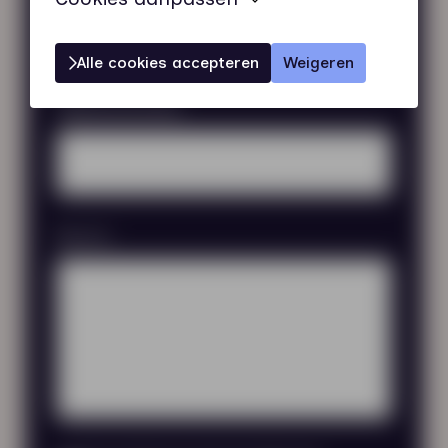
Alle cookies accepteren
Weigeren
Telefoonnummer
Bericht