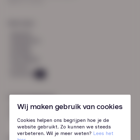
8021 EV Zwolle
Snel naar:
diensten
werknemers
verhalen
inzichten
over HN-AB
contact
Vacatures
45
Contactgegevens
Wij maken gebruik van cookies
085 760 51 04
info@hn-ab.nl
Cookies helpen ons begrijpen hoe je de
website gebruikt. Zo kunnen we steeds
verbeteren. Wil je meer weten?
Lees het
Onze initiatieven
hier
.