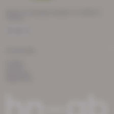
Wij zijn op werkdagen bereikbaar van: 08:30 tot
17:00 uur.
© HN-AB 2025
verhalen
inzichten
Keurmerken
Reglementen