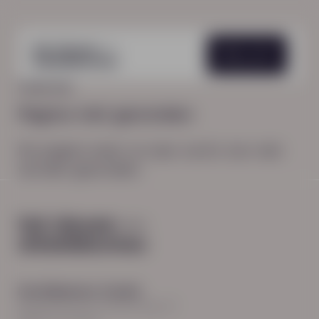
Menu
HOME
404
Pagina niet gevonden
De pagina waar je naar zocht, kon niet
worden gevonden.
Hoofdkantoor Zwolle
Burgemeester Roelenweg 13