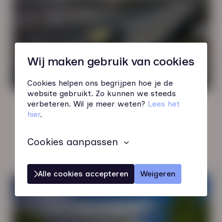
Wij maken gebruik van cookies
Cookies helpen ons begrijpen hoe je de
website gebruikt. Zo kunnen we steeds
verbeteren. Wil je meer weten?
Lees het
Socialer ondernemen als
hier
.
nieuwe standaard bij
Schuitemaker
Cookies aanpassen
Alle cookies accepteren
Weigeren
WINDESHEIM