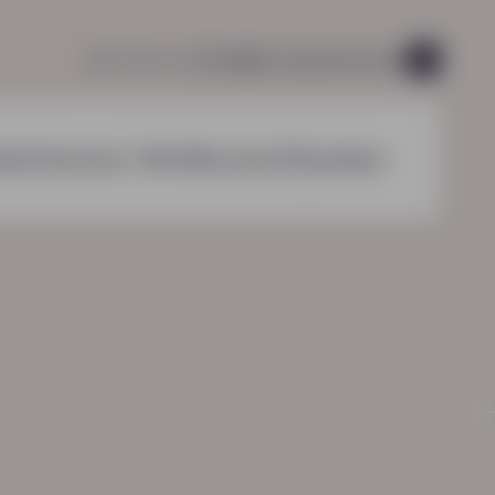
085 760 51 04
info@hn-ab.nl
vacatures
48
nzichten
over HN-AB
contact
zoeken
HN-AB Werkbaar Portaal
Ga naar jouw
aak je maatschappelijke
arbeidsvoorwaardenpakket