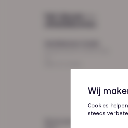
Diensten
Recruitment
Payroll
2026
Uitzenden en detacheren
Werving en selectie
Hoofdkantoor Zwolle
Inclusieve instroom
Burgemeester Roelenweg
13
8021 EV Zwolle
Coaching
Wij make
Outplacement
Loopbaanbegeleiding
Cookies helpen
steeds verbete
Wij zijn gecertificeerd
door: