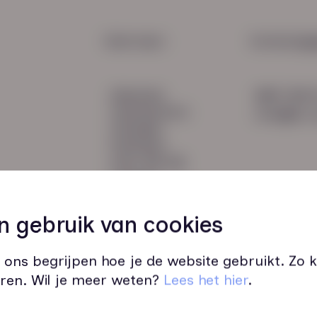
impa
organ
HR Service
Snel naar:
Contactge
Payroll
diensten
085 760 
Salarisadministratie
werknemers
info@hn-a
verhalen
inzichten
over HN-AB
contact
Vacatures
48
n gebruik van cookies
 ons begrijpen hoe je de website gebruikt. Zo
ren. Wil je meer weten?
Lees het hier
.
Wij zijn op werkdagen bereikbaar v