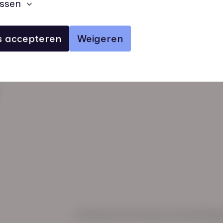
ssen
es accepteren
Weigeren
verhalen
inzichten
Keurmerken
Regl