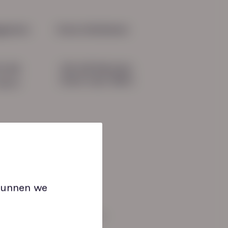
ct werkbaar voor je
isatie
gevens
Onze initiatieven
HN-AB Member
51 04
Sterk naar Werk
b.nl
 kunnen we
an: 08:30 tot 17:00 uur.