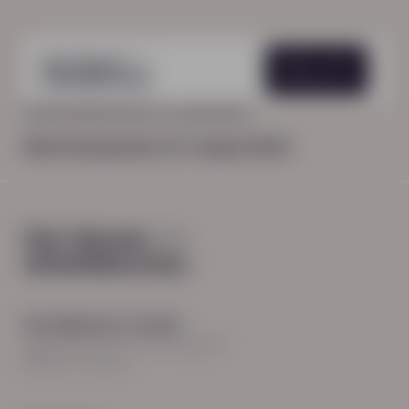
Menu
HOME
KENNISSESSIE & INSPIRATIE
Kennissessie & inspiratie
Hoofdkantoor Zwolle
Burgemeester Roelenweg 13
8021 EV Zwolle