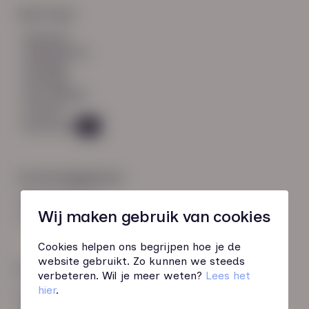
Snel naar:
diensten
werknemers
verhalen
inzichten
over HN-AB
contact
Vacatures
45
Contactgegevens
085 760 51 04
Wij maken gebruik van cookies
info@hn-ab.nl
Cookies helpen ons begrijpen hoe je de
website gebruikt. Zo kunnen we steeds
Onze initiatieven
verbeteren. Wil je meer weten?
Lees het
hier
.
HN-AB Member
Sterk naar Werk